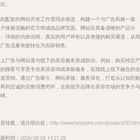
而出。
与此配套的网站开发工作需同步推进，构建一个与广告风格一致
用户体验流畅的官方商城或品牌页面。网站应具备清晰的产品分
类、详细的功效说明、真实的用户评价以及便捷的购买通道，从
将广告流量有效转化为实际销售。
线上广告与网站需与线下的美容服务形成联动。例如，购买特定
品的顾客可享受专业美容咨询或体验服务，实现线上线下融合的
渠道营销。通过广告吸引、网站承接、服务深化，打造从认知到
买再到忠诚的完整消费闭环，全面提升品牌在美容市场的竞争力
口碑。
若转载，请注明出处：http://www.hzzysimi.com/product/32.htm
新时间：2026-08-06 14:21:28